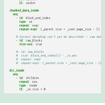
12
:
socket
chunked_data_inode
:
seq
:
-
id
:
block_end_index
type
:
u4
repeat
:
expr
repeat-expr
:
(_parent.size + _root.page_size - 1) / 
# Correct decoding can't yet be described -- raw data 
-
id
:
raw_blocks
size-eos
:
true
#- id: raw_blocks
#  size: block_end_index[i] - _io.pos
#  repeat: expr
#  repeat-expr: (_parent.size + _root.page_size - 1) /
dir_inode
:
seq
:
-
id
:
children
repeat
:
eos
type
:
inode
if
:
_io.size > 0