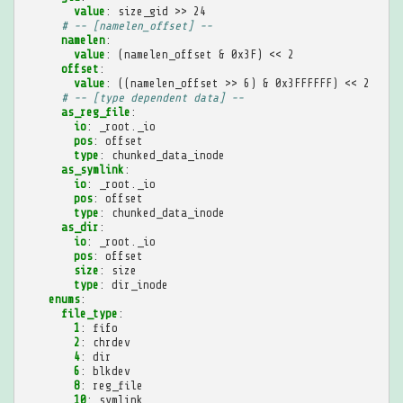
value
:
size_gid >> 24
# -- [namelen_offset] --
namelen
:
value
:
(namelen_offset & 0x3F) << 2
offset
:
value
:
((namelen_offset >> 6) & 0x3FFFFFF) << 2
# -- [type dependent data] --
as_reg_file
:
io
:
_root._io
pos
:
offset
type
:
chunked_data_inode
as_symlink
:
io
:
_root._io
pos
:
offset
type
:
chunked_data_inode
as_dir
:
io
:
_root._io
pos
:
offset
size
:
size
type
:
dir_inode
enums
:
file_type
:
1
:
fifo
2
:
chrdev
4
:
dir
6
:
blkdev
8
:
reg_file
10
:
symlink