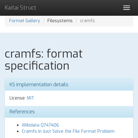
Kaitai Struct
Toggl
navig
Format Gallery
Filesystems
cramfs
cramfs: format
specification
KS implementation details
License:
MIT
References
Wikidata Q747406
Cramfs in Just Solve the File Format Problem