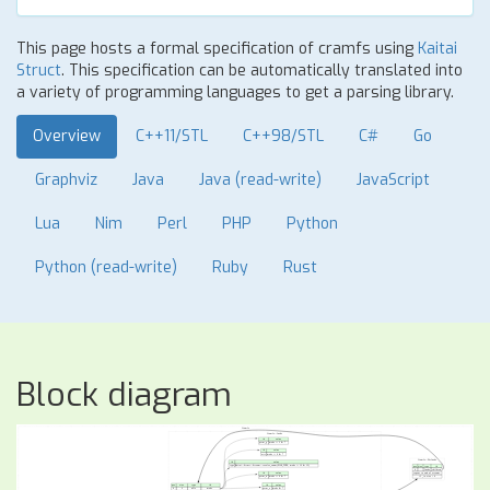
This page hosts a formal specification of cramfs using
Kaitai
Struct
. This specification can be automatically translated into
a variety of programming languages to get a parsing library.
Overview
C++11/STL
C++98/STL
C#
Go
Graphviz
Java
Java (read-write)
JavaScript
Lua
Nim
Perl
PHP
Python
Python (read-write)
Ruby
Rust
Block diagram