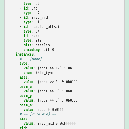
type
:
u2
-
id
:
uid
type
:
u2
-
id
:
size_gid
type
:
u4
-
id
:
namelen_offset
type
:
u4
-
id
:
name
type
:
str
size
:
namelen
encoding
:
utf-8
instances
:
# -- [mode] --
type
:
value
:
(mode >> 12) & 0b1111
enum
:
file_type
attr
:
value
:
(mode >> 9) & 0b0111
perm_u
:
value
:
(mode >> 6) & 0b0111
perm_g
:
value
:
(mode >> 3) & 0b0111
perm_o
:
value
:
mode & 0b0111
# -- [size_gid] --
size
:
value
:
size_gid & 0xFFFFFF
gid
: