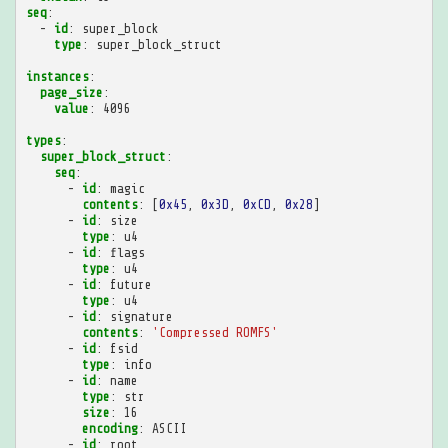
seq
:
-
id
:
super_block
type
:
super_block_struct
instances
:
page_size
:
value
:
4096
types
:
super_block_struct
:
seq
:
-
id
:
magic
contents
:
[
0x45
,
0x3D
,
0xCD
,
0x28
]
-
id
:
size
type
:
u4
-
id
:
flags
type
:
u4
-
id
:
future
type
:
u4
-
id
:
signature
contents
:
'Compressed
ROMFS'
-
id
:
fsid
type
:
info
-
id
:
name
type
:
str
size
:
16
encoding
:
ASCII
-
id
:
root