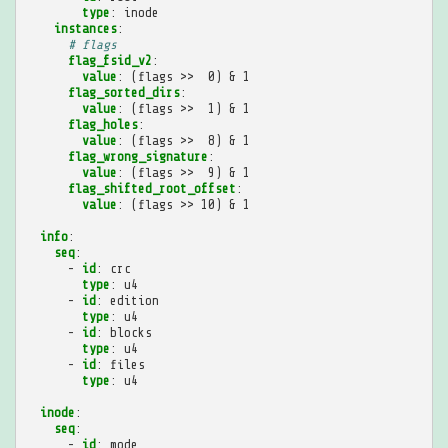
type
:
inode
instances
:
# flags
flag_fsid_v2
:
value
:
(flags >>  0) & 1
flag_sorted_dirs
:
value
:
(flags >>  1) & 1
flag_holes
:
value
:
(flags >>  8) & 1
flag_wrong_signature
:
value
:
(flags >>  9) & 1
flag_shifted_root_offset
:
value
:
(flags >> 10) & 1
info
:
seq
:
-
id
:
crc
type
:
u4
-
id
:
edition
type
:
u4
-
id
:
blocks
type
:
u4
-
id
:
files
type
:
u4
inode
:
seq
:
-
id
:
mode