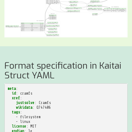
Format specification in Kaitai
Struct YAML
meta
:
id
:
cramfs
xref
:
justsolve
:
Cramfs
wikidata
:
Q747406
tags
:
-
filesystem
-
linux
license
:
MIT
endian
:
le