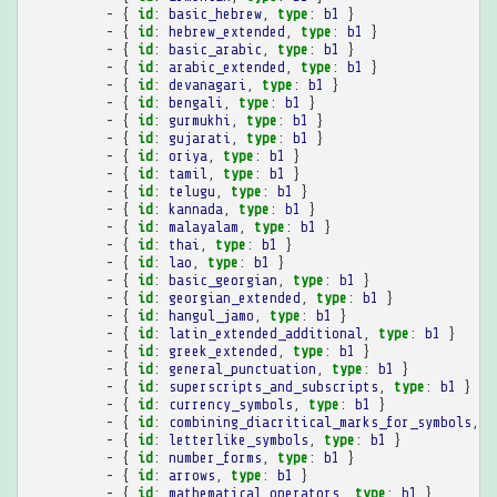
-
{
 id
:
basic_hebrew
,
 type
:
b1
}
-
{
 id
:
hebrew_extended
,
 type
:
b1
}
-
{
 id
:
basic_arabic
,
 type
:
b1
}
-
{
 id
:
arabic_extended
,
 type
:
b1
}
-
{
 id
:
devanagari
,
 type
:
b1
}
-
{
 id
:
bengali
,
 type
:
b1
}
-
{
 id
:
gurmukhi
,
 type
:
b1
}
-
{
 id
:
gujarati
,
 type
:
b1
}
-
{
 id
:
oriya
,
 type
:
b1
}
-
{
 id
:
tamil
,
 type
:
b1
}
-
{
 id
:
telugu
,
 type
:
b1
}
-
{
 id
:
kannada
,
 type
:
b1
}
-
{
 id
:
malayalam
,
 type
:
b1
}
-
{
 id
:
thai
,
 type
:
b1
}
-
{
 id
:
lao
,
 type
:
b1
}
-
{
 id
:
basic_georgian
,
 type
:
b1
}
-
{
 id
:
georgian_extended
,
 type
:
b1
}
-
{
 id
:
hangul_jamo
,
 type
:
b1
}
-
{
 id
:
latin_extended_additional
,
 type
:
b1
}
-
{
 id
:
greek_extended
,
 type
:
b1
}
-
{
 id
:
general_punctuation
,
 type
:
b1
}
-
{
 id
:
superscripts_and_subscripts
,
 type
:
b1
}
-
{
 id
:
currency_symbols
,
 type
:
b1
}
-
{
 id
:
combining_diacritical_marks_for_symbols
,
 t
-
{
 id
:
letterlike_symbols
,
 type
:
b1
}
-
{
 id
:
number_forms
,
 type
:
b1
}
-
{
 id
:
arrows
,
 type
:
b1
}
-
{
 id
:
mathematical_operators
,
 type
:
b1
}