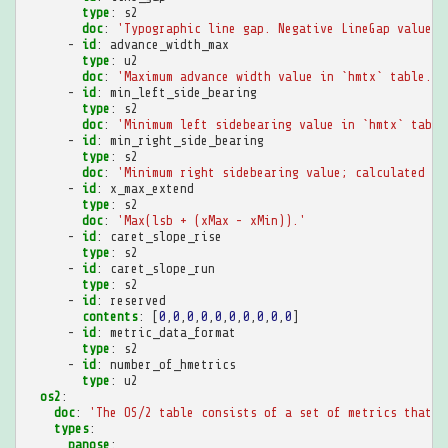
type
:
s2
doc
:
'Typographic
line
gap.
Negative
LineGap
values
-
id
:
advance_width_max
type
:
u2
doc
:
'Maximum
advance
width
value
in
`hmtx`
table.'
-
id
:
min_left_side_bearing
type
:
s2
doc
:
'Minimum
left
sidebearing
value
in
`hmtx`
table
-
id
:
min_right_side_bearing
type
:
s2
doc
:
'Minimum
right
sidebearing
value;
calculated
as
-
id
:
x_max_extend
type
:
s2
doc
:
'Max(lsb
+
(xMax
-
xMin)).'
-
id
:
caret_slope_rise
type
:
s2
-
id
:
caret_slope_run
type
:
s2
-
id
:
reserved
contents
:
[
0
,
0
,
0
,
0
,
0
,
0
,
0
,
0
,
0
,
0
]
-
id
:
metric_data_format
type
:
s2
-
id
:
number_of_hmetrics
type
:
u2
os2
:
doc
:
'The
OS/2
table
consists
of
a
set
of
metrics
that
a
types
:
panose
: