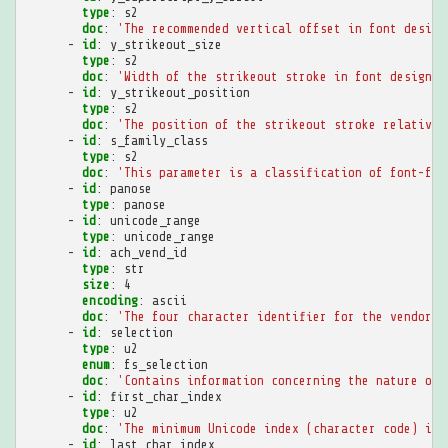
type
:
s2
doc
:
'The
recommended
vertical
offset
in
font
design
-
id
:
y_strikeout_size
type
:
s2
doc
:
'Width
of
the
strikeout
stroke
in
font
design
u
-
id
:
y_strikeout_position
type
:
s2
doc
:
'The
position
of
the
strikeout
stroke
relative
-
id
:
s_family_class
type
:
s2
doc
:
'This
parameter
is
a
classification
of
font-fam
-
id
:
panose
type
:
panose
-
id
:
unicode_range
type
:
unicode_range
-
id
:
ach_vend_id
type
:
str
size
:
4
encoding
:
ascii
doc
:
'The
four
character
identifier
for
the
vendor
o
-
id
:
selection
type
:
u2
enum
:
fs_selection
doc
:
'Contains
information
concerning
the
nature
of
-
id
:
first_char_index
type
:
u2
doc
:
'The
minimum
Unicode
index
(character
code)
in
-
id
:
last_char_index