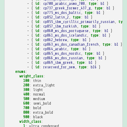
-
{
 id
:
cp708_arabic_asmo_708
,
 type
:
b1
}
-
{
 id
:
cp737_greek_former_437_g
,
 type
:
b1
}
-
{
 id
:
cp775_ms_dos_baltic
,
 type
:
b1
}
-
{
 id
:
cp852_latin_2
,
 type
:
b1
}
-
{
 id
:
cp855_ibm_cyrillic_primarily_russian
,
 type
-
{
 id
:
cp857_ibm_turkish
,
 type
:
b1
}
-
{
 id
:
cp860_ms_dos_portuguese
,
 type
:
b1
}
-
{
 id
:
cp861_ms_dos_icelandic
,
 type
:
b1
}
-
{
 id
:
cp862_hebrew
,
 type
:
b1
}
-
{
 id
:
cp863_ms_dos_canadian_french
,
 type
:
b1
}
-
{
 id
:
cp864_arabic
,
 type
:
b1
}
-
{
 id
:
cp865_ms_dos_nordic
,
 type
:
b1
}
-
{
 id
:
cp866_ms_dos_russian
,
 type
:
b1
}
-
{
 id
:
cp869_ibm_greek
,
 type
:
b1
}
-
{
 id
:
reserved_for_oem
,
 type
:
b16
}
enums
:
weight_class
:
100
:
thin
200
:
extra_light
300
:
light
400
:
normal
500
:
medium
600
:
semi_bold
700
:
bold
800
:
extra_bold
900
:
black
width_class
:
1
:
ultra_condensed