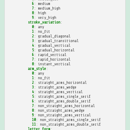
6
:
medium
7
:
medium_high
8
:
high
9
:
very_high
stroke_variation
:
0
:
any
1
:
no_fit
2
:
gradual_diagonal
3
:
gradual_transitional
4
:
gradual_vertical
5
:
gradual_horizontal
6
:
rapid_vertical
7
:
rapid_horizontal
8
:
instant_vertical
arm_style
:
0
:
any
1
:
no_fit
2
:
straight_arms_horizontal
3
:
straight_arms_wedge
4
:
straight_arms_vertical
5
:
straight_arms_single_serif
6
:
straight_arms_double_serif
7
:
non_straight_arms_horizontal
8
:
non_straight_arms_wedge
9
:
non_straight_arms_vertical
10
:
non_straight_arms_single_serif
11
:
non_straight_arms_double_serif
letter_form
: