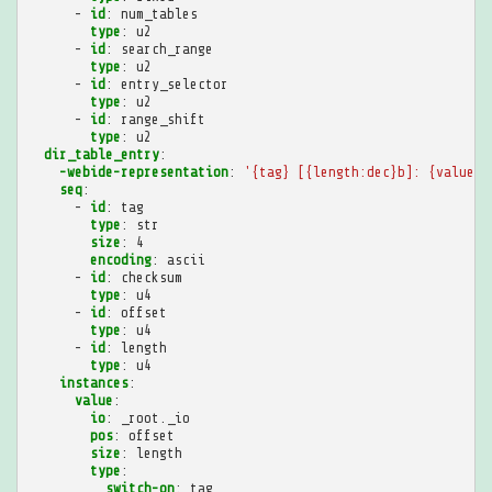
-
id
:
num_tables
type
:
u2
-
id
:
search_range
type
:
u2
-
id
:
entry_selector
type
:
u2
-
id
:
range_shift
type
:
u2
dir_table_entry
:
-webide-representation
:
'{tag}
[{length:dec}b]:
{value}'
seq
:
-
id
:
tag
type
:
str
size
:
4
encoding
:
ascii
-
id
:
checksum
type
:
u4
-
id
:
offset
type
:
u4
-
id
:
length
type
:
u4
instances
:
value
:
io
:
_root._io
pos
:
offset
size
:
length
type
:
switch-on
:
tag