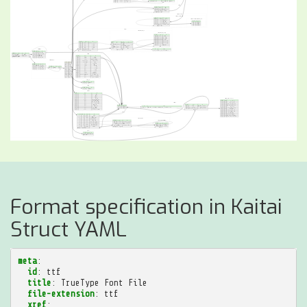
Format specification in Kaitai
Struct YAML
meta
:
id
:
ttf
title
:
TrueType Font File
file-extension
:
ttf
xref
: