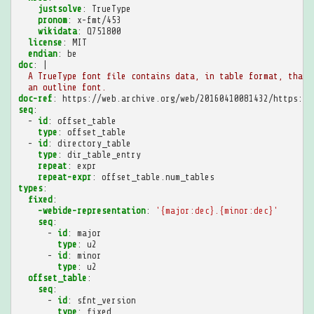
justsolve
:
TrueType
pronom
:
x-fmt/453
wikidata
:
Q751800
license
:
MIT
endian
:
be
doc
:
|
A TrueType font file contains data, in table format, that 
an outline font.
doc-ref
:
https://web.archive.org/web/20160410081432/https://
seq
:
-
id
:
offset_table
type
:
offset_table
-
id
:
directory_table
type
:
dir_table_entry
repeat
:
expr
repeat-expr
:
offset_table.num_tables
types
:
fixed
:
-webide-representation
:
'{major:dec}.{minor:dec}'
seq
:
-
id
:
major
type
:
u2
-
id
:
minor
type
:
u2
offset_table
:
seq
:
-
id
:
sfnt_version
type
:
fixed