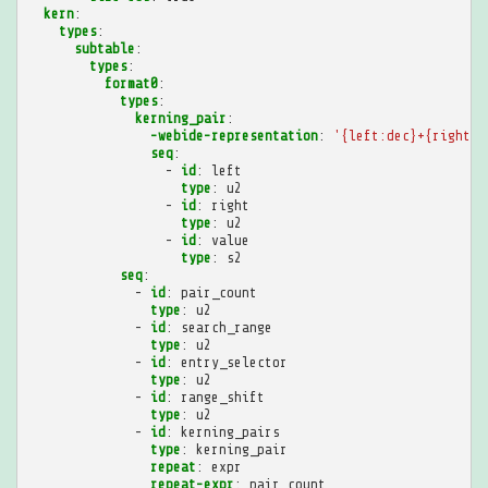
kern
:
types
:
subtable
:
types
:
format0
:
types
:
kerning_pair
:
-webide-representation
:
'{left:dec}+{right:d
seq
:
-
id
:
left
type
:
u2
-
id
:
right
type
:
u2
-
id
:
value
type
:
s2
seq
:
-
id
:
pair_count
type
:
u2
-
id
:
search_range
type
:
u2
-
id
:
entry_selector
type
:
u2
-
id
:
range_shift
type
:
u2
-
id
:
kerning_pairs
type
:
kerning_pair
repeat
:
expr
repeat-expr
:
pair_count