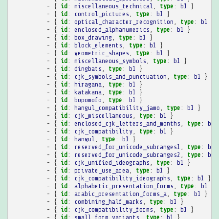
-
{
 id
:
miscellaneous_technical
,
 type
:
b1
}
-
{
 id
:
control_pictures
,
 type
:
b1
}
-
{
 id
:
optical_character_recognition
,
 type
:
b1
}
-
{
 id
:
enclosed_alphanumerics
,
 type
:
b1
}
-
{
 id
:
box_drawing
,
 type
:
b1
}
-
{
 id
:
block_elements
,
 type
:
b1
}
-
{
 id
:
geometric_shapes
,
 type
:
b1
}
-
{
 id
:
miscellaneous_symbols
,
 type
:
b1
}
-
{
 id
:
dingbats
,
 type
:
b1
}
-
{
 id
:
cjk_symbols_and_punctuation
,
 type
:
b1
}
-
{
 id
:
hiragana
,
 type
:
b1
}
-
{
 id
:
katakana
,
 type
:
b1
}
-
{
 id
:
bopomofo
,
 type
:
b1
}
-
{
 id
:
hangul_compatibility_jamo
,
 type
:
b1
}
-
{
 id
:
cjk_miscellaneous
,
 type
:
b1
}
-
{
 id
:
enclosed_cjk_letters_and_months
,
 type
:
b1
-
{
 id
:
cjk_compatibility
,
 type
:
b1
}
-
{
 id
:
hangul
,
 type
:
b1
}
-
{
 id
:
reserved_for_unicode_subranges1
,
 type
:
b1
-
{
 id
:
reserved_for_unicode_subranges2
,
 type
:
b1
-
{
 id
:
cjk_unified_ideographs
,
 type
:
b1
}
-
{
 id
:
private_use_area
,
 type
:
b1
}
-
{
 id
:
cjk_compatibility_ideographs
,
 type
:
b1
}
-
{
 id
:
alphabetic_presentation_forms
,
 type
:
b1
}
-
{
 id
:
arabic_presentation_forms_a
,
 type
:
b1
}
-
{
 id
:
combining_half_marks
,
 type
:
b1
}
-
{
 id
:
cjk_compatibility_forms
,
 type
:
b1
}
-
{
 id
:
small_form_variants
,
 type
:
b1
}