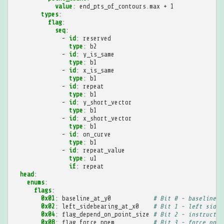
value
:
end_pts_of_contours.max + 1
types
:
flag
:
seq
:
-
id
:
reserved
type
:
b2
-
id
:
y_is_same
type
:
b1
-
id
:
x_is_same
type
:
b1
-
id
:
repeat
type
:
b1
-
id
:
y_short_vector
type
:
b1
-
id
:
x_short_vector
type
:
b1
-
id
:
on_curve
type
:
b1
-
id
:
repeat_value
type
:
u1
if
:
repeat
head
:
enums
:
flags
:
0x01
:
baseline_at_y0
# Bit 0 - baseline f
0x02
:
left_sidebearing_at_x0
# Bit 1 - left sideb
0x04
:
flag_depend_on_point_size
# Bit 2 - instructio
0x08
:
flag_force_ppem
# Bit 3 - force ppem