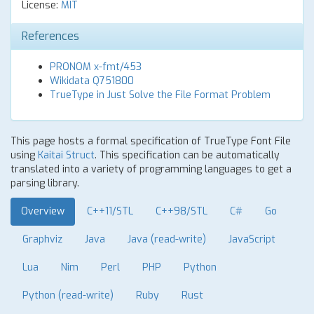
License:
MIT
References
PRONOM x-fmt/453
Wikidata Q751800
TrueType in Just Solve the File Format Problem
This page hosts a formal specification of TrueType Font File
using
Kaitai Struct
. This specification can be automatically
translated into a variety of programming languages to get a
parsing library.
Overview
C++11/STL
C++98/STL
C#
Go
Graphviz
Java
Java (read-write)
JavaScript
Lua
Nim
Perl
PHP
Python
Python (read-write)
Ruby
Rust