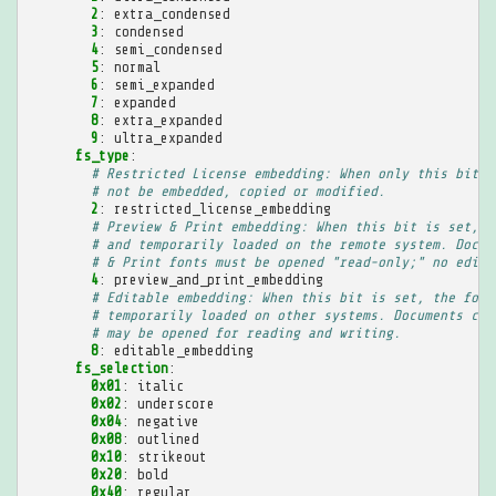
2
:
extra_condensed
3
:
condensed
4
:
semi_condensed
5
:
normal
6
:
semi_expanded
7
:
expanded
8
:
extra_expanded
9
:
ultra_expanded
fs_type
:
# Restricted License embedding: When only this bit i
# not be embedded, copied or modified.
2
:
restricted_license_embedding
# Preview & Print embedding: When this bit is set, t
# and temporarily loaded on the remote system. Docum
# & Print fonts must be opened "read-only;" no edits
4
:
preview_and_print_embedding
# Editable embedding: When this bit is set, the font
# temporarily loaded on other systems. Documents con
# may be opened for reading and writing.
8
:
editable_embedding
fs_selection
:
0x01
:
italic
0x02
:
underscore
0x04
:
negative
0x08
:
outlined
0x10
:
strikeout
0x20
:
bold
0x40
:
regular