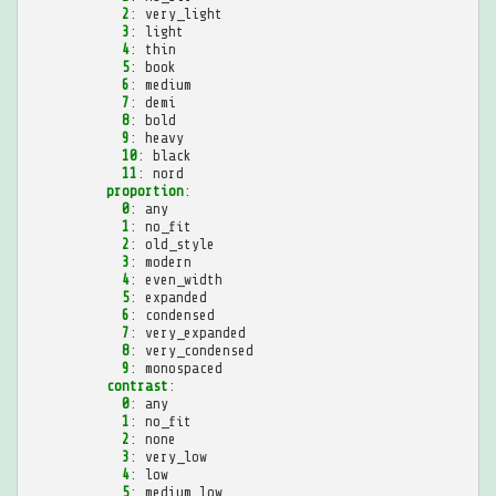
2
:
very_light
3
:
light
4
:
thin
5
:
book
6
:
medium
7
:
demi
8
:
bold
9
:
heavy
10
:
black
11
:
nord
proportion
:
0
:
any
1
:
no_fit
2
:
old_style
3
:
modern
4
:
even_width
5
:
expanded
6
:
condensed
7
:
very_expanded
8
:
very_condensed
9
:
monospaced
contrast
:
0
:
any
1
:
no_fit
2
:
none
3
:
very_low
4
:
low
5
:
medium_low