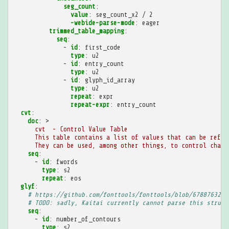
seg_count
:
value
:
seg_count_x2 / 2
-webide-parse-mode
:
eager
trimmed_table_mapping
:
seq
:
-
id
:
first_code
type
:
u2
-
id
:
entry_count
type
:
u2
-
id
:
glyph_id_array
type
:
u2
repeat
:
expr
repeat-expr
:
entry_count
cvt
:
doc
:
>
cvt  - Control Value Table
This table contains a list of values that can be refer
They can be used, among other things, to control chara
seq
:
-
id
:
fwords
type
:
s2
repeat
:
eos
glyf
:
# https://github.com/fonttools/fonttools/blob/678876325e
# TODO: sadly, Kaitai currently cannot parse this struct
seq
:
-
id
:
number_of_contours
type
:
s2