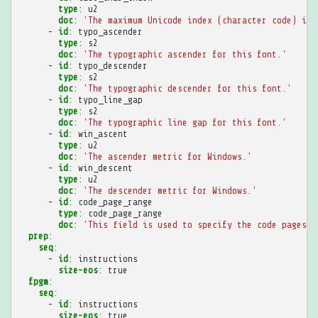
type
:
u2
doc
:
'The
maximum
Unicode
index
(character
code)
in
-
id
:
typo_ascender
type
:
s2
doc
:
'The
typographic
ascender
for
this
font.'
-
id
:
typo_descender
type
:
s2
doc
:
'The
typographic
descender
for
this
font.'
-
id
:
typo_line_gap
type
:
s2
doc
:
'The
typographic
line
gap
for
this
font.'
-
id
:
win_ascent
type
:
u2
doc
:
'The
ascender
metric
for
Windows.'
-
id
:
win_descent
type
:
u2
doc
:
'The
descender
metric
for
Windows.'
-
id
:
code_page_range
type
:
code_page_range
doc
:
'This
field
is
used
to
specify
the
code
pages
e
prep
:
seq
:
-
id
:
instructions
size-eos
:
true
fpgm
:
seq
:
-
id
:
instructions
size-eos
:
true