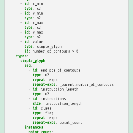
-
id
:
x_min
type
:
s2
-
id
:
y_min
type
:
s2
-
id
:
x_max
type
:
s2
-
id
:
y_max
type
:
s2
-
id
:
value
type
:
simple_glyph
if
:
number_of_contours > 0
types
:
simple_glyph
:
seq
:
-
id
:
end_pts_of_contours
type
:
u2
repeat
:
expr
repeat-expr
:
_parent.number_of_contours
-
id
:
instruction_length
type
:
u2
-
id
:
instructions
size
:
instruction_length
-
id
:
flags
type
:
flag
repeat
:
expr
repeat-expr
:
point_count
instances
:
point_count
: