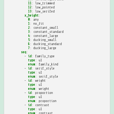
11
:
low_trimmed
12
:
low_pointed
13
:
low_serifed
x_height
:
0
:
any
1
:
no_fit
2
:
constant_small
3
:
constant_standard
4
:
constant_large
5
:
ducking_small
6
:
ducking_standard
7
:
ducking_large
seq
:
-
id
:
family_type
type
:
u1
enum
:
family_kind
-
id
:
serif_style
type
:
u1
enum
:
serif_style
-
id
:
weight
type
:
u1
enum
:
weight
-
id
:
proportion
type
:
u1
enum
:
proportion
-
id
:
contrast
type
:
u1
enum
:
contrast