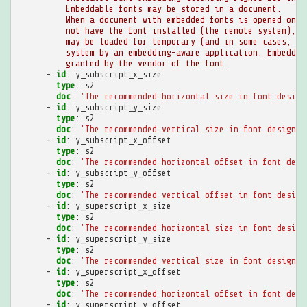
Embeddable fonts may be stored in a document.
When a document with embedded fonts is opened on a
not have the font installed (the remote system), t
may be loaded for temporary (and in some cases, pe
system by an embedding-aware application. Embeddin
granted by the vendor of the font.
-
id
:
y_subscript_x_size
type
:
s2
doc
:
'The
recommended
horizontal
size
in
font
design
-
id
:
y_subscript_y_size
type
:
s2
doc
:
'The
recommended
vertical
size
in
font
design
u
-
id
:
y_subscript_x_offset
type
:
s2
doc
:
'The
recommended
horizontal
offset
in
font
desi
-
id
:
y_subscript_y_offset
type
:
s2
doc
:
'The
recommended
vertical
offset
in
font
design
-
id
:
y_superscript_x_size
type
:
s2
doc
:
'The
recommended
horizontal
size
in
font
design
-
id
:
y_superscript_y_size
type
:
s2
doc
:
'The
recommended
vertical
size
in
font
design
u
-
id
:
y_superscript_x_offset
type
:
s2
doc
:
'The
recommended
horizontal
offset
in
font
desi
-
id
:
y_superscript_y_offset