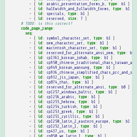
-
{
 id
:
arabic_presentation_forms_b
,
 type
:
b1
}
-
{
 id
:
halfwidth_and_fullwidth_forms
,
 type
:
b1
}
-
{
 id
:
specials
,
 type
:
b1
}
-
{
 id
:
reserved
,
 size
:
7
}
# TODO: is this correct?
code_page_range
:
seq
:
-
{
 id
:
symbol_character_set
,
 type
:
b1
}
-
{
 id
:
oem_character_set
,
 type
:
b1
}
-
{
 id
:
macintosh_character_set
,
 type
:
b1
}
-
{
 id
:
reserved_for_alternate_ansi_oem
,
 type
:
b7
-
{
 id
:
cp1361_korean_johab
,
 type
:
b1
}
-
{
 id
:
cp950_chinese_traditional_chars_taiwan_and
-
{
 id
:
cp949_korean_wansung
,
 type
:
b1
}
-
{
 id
:
cp936_chinese_simplified_chars_prc_and_sin
-
{
 id
:
cp932_jis_japan
,
 type
:
b1
}
-
{
 id
:
cp874_thai
,
 type
:
b1
}
-
{
 id
:
reserved_for_alternate_ansi
,
 type
:
b8
}
-
{
 id
:
cp1257_windows_baltic
,
 type
:
b1
}
-
{
 id
:
cp1256_arabic
,
 type
:
b1
}
-
{
 id
:
cp1255_hebrew
,
 type
:
b1
}
-
{
 id
:
cp1254_turkish
,
 type
:
b1
}
-
{
 id
:
cp1253_greek
,
 type
:
b1
}
-
{
 id
:
cp1251_cyrillic
,
 type
:
b1
}
-
{
 id
:
cp1250_latin_2_eastern_europe
,
 type
:
b1
}
-
{
 id
:
cp1252_latin_1
,
 type
:
b1
}
-
{
 id
:
cp437_us
,
 type
:
b1
}
-
{
 id
:
cp850_we_latin_1
,
 type
:
b1
}