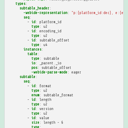
types
:
subtable_header
:
-webide-representation
:
"p:{platform_id:dec},
e:{enc
seq
:
-
id
:
platform_id
type
:
u2
-
id
:
encoding_id
type
:
u2
-
id
:
subtable_offset
type
:
u4
instances
:
table
:
type
:
subtable
io
:
_parent._io
pos
:
subtable_offset
-webide-parse-mode
:
eager
subtable
:
seq
:
-
id
:
format
type
:
u2
enum
:
subtable_format
-
id
:
length
type
:
u2
-
id
:
version
type
:
u2
-
id
:
value
size
:
length - 6
type
: