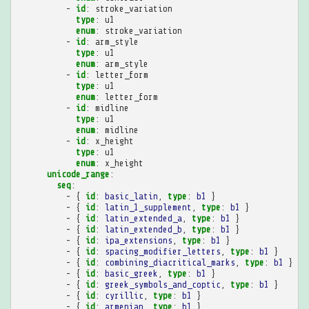
-
id
:
stroke_variation
type
:
u1
enum
:
stroke_variation
-
id
:
arm_style
type
:
u1
enum
:
arm_style
-
id
:
letter_form
type
:
u1
enum
:
letter_form
-
id
:
midline
type
:
u1
enum
:
midline
-
id
:
x_height
type
:
u1
enum
:
x_height
unicode_range
:
seq
:
-
{
 id
:
basic_latin
,
 type
:
b1
}
-
{
 id
:
latin_1_supplement
,
 type
:
b1
}
-
{
 id
:
latin_extended_a
,
 type
:
b1
}
-
{
 id
:
latin_extended_b
,
 type
:
b1
}
-
{
 id
:
ipa_extensions
,
 type
:
b1
}
-
{
 id
:
spacing_modifier_letters
,
 type
:
b1
}
-
{
 id
:
combining_diacritical_marks
,
 type
:
b1
}
-
{
 id
:
basic_greek
,
 type
:
b1
}
-
{
 id
:
greek_symbols_and_coptic
,
 type
:
b1
}
-
{
 id
:
cyrillic
,
 type
:
b1
}
-
{
 id
:
armenian
,
 type
:
b1
}