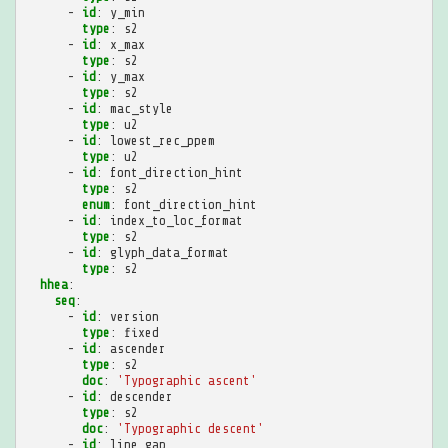
-
id
:
y_min
type
:
s2
-
id
:
x_max
type
:
s2
-
id
:
y_max
type
:
s2
-
id
:
mac_style
type
:
u2
-
id
:
lowest_rec_ppem
type
:
u2
-
id
:
font_direction_hint
type
:
s2
enum
:
font_direction_hint
-
id
:
index_to_loc_format
type
:
s2
-
id
:
glyph_data_format
type
:
s2
hhea
:
seq
:
-
id
:
version
type
:
fixed
-
id
:
ascender
type
:
s2
doc
:
'Typographic
ascent'
-
id
:
descender
type
:
s2
doc
:
'Typographic
descent'
-
id
:
line_gap