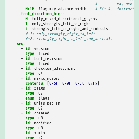
#         may use fr
0x10
:
flag_may_advance_width
# Bit 4 - instructio
font_direction_hint
:
0
:
fully_mixed_directional_glyphs
1
:
only_strongly_left_to_right
2
:
strongly_left_to_right_and_neutrals
#-1: only_strongly_right_to_left
#-2: strongly_right_to_left_and_neutrals
seq
:
-
id
:
version
type
:
fixed
-
id
:
font_revision
type
:
fixed
-
id
:
checksum_adjustment
type
:
u4
-
id
:
magic_number
contents
:
[
0x5F
,
0x0F
,
0x3C
,
0xF5
]
-
id
:
flags
type
:
u2
enum
:
flags
-
id
:
units_per_em
type
:
u2
-
id
:
created
type
:
u8
-
id
:
modified
type
:
u8
-
id
:
x_min
type
:
s2