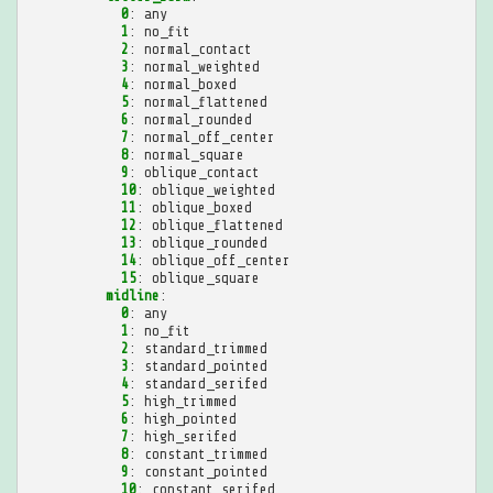
0
:
any
1
:
no_fit
2
:
normal_contact
3
:
normal_weighted
4
:
normal_boxed
5
:
normal_flattened
6
:
normal_rounded
7
:
normal_off_center
8
:
normal_square
9
:
oblique_contact
10
:
oblique_weighted
11
:
oblique_boxed
12
:
oblique_flattened
13
:
oblique_rounded
14
:
oblique_off_center
15
:
oblique_square
midline
:
0
:
any
1
:
no_fit
2
:
standard_trimmed
3
:
standard_pointed
4
:
standard_serifed
5
:
high_trimmed
6
:
high_pointed
7
:
high_serifed
8
:
constant_trimmed
9
:
constant_pointed
10
:
constant_serifed