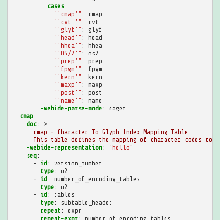
cases
:
"'cmap'"
:
cmap
"'cvt
'"
:
cvt
"'glyf'"
:
glyf
"'head'"
:
head
"'hhea'"
:
hhea
"'OS/2'"
:
os2
"'prep'"
:
prep
"'fpgm'"
:
fpgm
"'kern'"
:
kern
"'maxp'"
:
maxp
"'post'"
:
post
"'name'"
:
name
-webide-parse-mode
:
eager
cmap
:
doc
:
>
cmap - Character To Glyph Index Mapping Table
This table defines the mapping of character codes to t
-webide-representation
:
"hello"
seq
:
-
id
:
version_number
type
:
u2
-
id
:
number_of_encoding_tables
type
:
u2
-
id
:
tables
type
:
subtable_header
repeat
:
expr
repeat-expr
:
number_of_encoding_tables