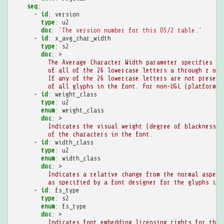
seq
:
-
id
:
version
type
:
u2
doc
:
'The
version
number
for
this
OS/2
table.'
-
id
:
x_avg_char_width
type
:
s2
doc
:
>
The Average Character Width parameter specifies th
of all of the 26 lowercase letters a through z of 
If any of the 26 lowercase letters are not present
of all glyphs in the font. For non-UGL (platform 3
-
id
:
weight_class
type
:
u2
enum
:
weight_class
doc
:
>
Indicates the visual weight (degree of blackness o
of the characters in the font.
-
id
:
width_class
type
:
u2
enum
:
width_class
doc
:
>
Indicates a relative change from the normal aspect
as specified by a font designer for the glyphs in 
-
id
:
fs_type
type
:
s2
enum
:
fs_type
doc
:
>
Indicates font embedding licensing rights for the 