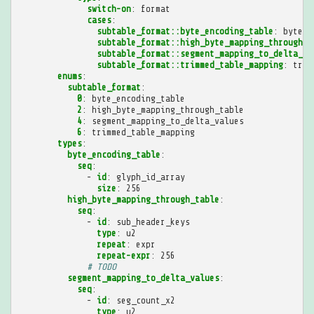
switch-on
:
format
cases
:
subtable_format::byte_encoding_table
:
byte_e
subtable_format::high_byte_mapping_through_t
subtable_format::segment_mapping_to_delta_va
subtable_format::trimmed_table_mapping
:
trim
enums
:
subtable_format
:
0
:
byte_encoding_table
2
:
high_byte_mapping_through_table
4
:
segment_mapping_to_delta_values
6
:
trimmed_table_mapping
types
:
byte_encoding_table
:
seq
:
-
id
:
glyph_id_array
size
:
256
high_byte_mapping_through_table
:
seq
:
-
id
:
sub_header_keys
type
:
u2
repeat
:
expr
repeat-expr
:
256
# TODO
segment_mapping_to_delta_values
:
seq
:
-
id
:
seg_count_x2
type
:
u2