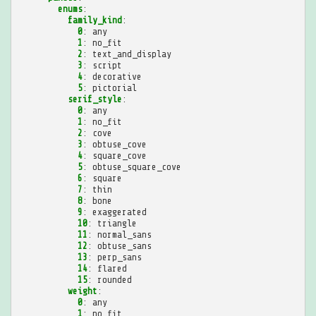
enums
:
family_kind
:
0
:
any
1
:
no_fit
2
:
text_and_display
3
:
script
4
:
decorative
5
:
pictorial
serif_style
:
0
:
any
1
:
no_fit
2
:
cove
3
:
obtuse_cove
4
:
square_cove
5
:
obtuse_square_cove
6
:
square
7
:
thin
8
:
bone
9
:
exaggerated
10
:
triangle
11
:
normal_sans
12
:
obtuse_sans
13
:
perp_sans
14
:
flared
15
:
rounded
weight
:
0
:
any
1
:
no_fit