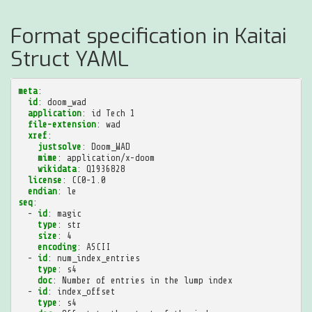
Format specification in Kaitai
Struct YAML
meta
:
id
:
doom_wad
application
:
id Tech 1
file-extension
:
wad
xref
:
justsolve
:
Doom_WAD
mime
:
application/x-doom
wikidata
:
Q1936828
license
:
CC0-1.0
endian
:
le
seq
:
-
id
:
magic
type
:
str
size
:
4
encoding
:
ASCII
-
id
:
num_index_entries
type
:
s4
doc
:
Number of entries in the lump index
-
id
:
index_offset
type
:
s4