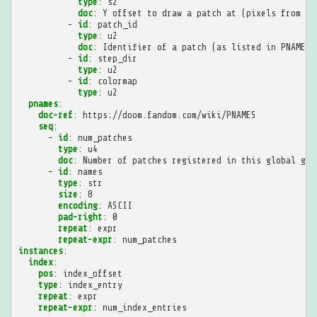
type
:
s2
doc
:
Y offset to draw a patch at (pixels from up
-
id
:
patch_id
type
:
u2
doc
:
Identifier of a patch (as listed in PNAMES 
-
id
:
step_dir
type
:
u2
-
id
:
colormap
type
:
u2
pnames
:
doc-ref
:
https://doom.fandom.com/wiki/PNAMES
seq
:
-
id
:
num_patches
type
:
u4
doc
:
Number of patches registered in this global gam
-
id
:
names
type
:
str
size
:
8
encoding
:
ASCII
pad-right
:
0
repeat
:
expr
repeat-expr
:
num_patches
instances
:
index
:
pos
:
index_offset
type
:
index_entry
repeat
:
expr
repeat-expr
:
num_index_entries