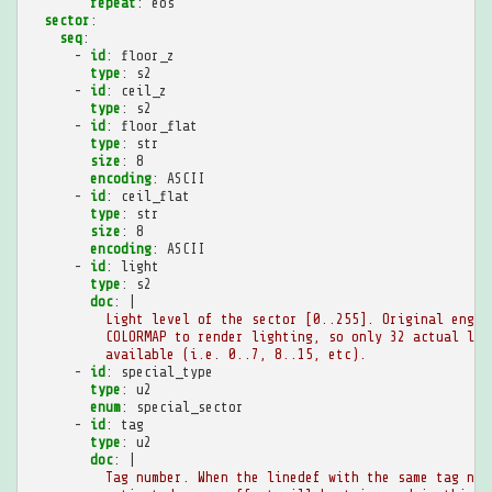
repeat
:
eos
sector
:
seq
:
-
id
:
floor_z
type
:
s2
-
id
:
ceil_z
type
:
s2
-
id
:
floor_flat
type
:
str
size
:
8
encoding
:
ASCII
-
id
:
ceil_flat
type
:
str
size
:
8
encoding
:
ASCII
-
id
:
light
type
:
s2
doc
:
|
Light level of the sector [0..255]. Original engin
COLORMAP to render lighting, so only 32 actual lev
available (i.e. 0..7, 8..15, etc).
-
id
:
special_type
type
:
u2
enum
:
special_sector
-
id
:
tag
type
:
u2
doc
:
|
Tag number. When the linedef with the same tag num