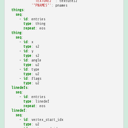
'"TEXTURE2"'
:
texture12
'"PNAMES"'
:
pnames
things
:
seq
:
-
id
:
entries
type
:
thing
repeat
:
eos
thing
:
seq
:
-
id
:
x
type
:
s2
-
id
:
y
type
:
s2
-
id
:
angle
type
:
u2
-
id
:
type
type
:
u2
-
id
:
flags
type
:
u2
linedefs
:
seq
:
-
id
:
entries
type
:
linedef
repeat
:
eos
linedef
:
seq
:
-
id
:
vertex_start_idx
type
:
u2