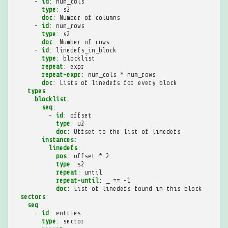
-
id
:
num_cols
type
:
s2
doc
:
Number of columns
-
id
:
num_rows
type
:
s2
doc
:
Number of rows
-
id
:
linedefs_in_block
type
:
blocklist
repeat
:
expr
repeat-expr
:
num_cols * num_rows
doc
:
Lists of linedefs for every block
types
:
blocklist
:
seq
:
-
id
:
offset
type
:
u2
doc
:
Offset to the list of linedefs
instances
:
linedefs
:
pos
:
offset * 2
type
:
s2
repeat
:
until
repeat-until
:
_ == -1
doc
:
List of linedefs found in this block
sectors
:
seq
:
-
id
:
entries
type
:
sector