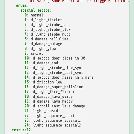
activated, some effect will be triggered in this s
enums
:
special_sector
:
0
:
normal
1
:
d_light_flicker
2
:
d_light_strobe_fast
3
:
d_light_strobe_slow
4
:
d_light_strobe_hurt
5
:
d_damage_hellslime
7
:
d_damage_nukage
8
:
d_light_glow
9
:
secret
10
:
d_sector_door_close_in_30
11
:
d_damage_end
12
:
d_light_strobe_slow_sync
13
:
d_light_strobe_fast_sync
14
:
d_sector_door_raise_in_5_mins
15
:
d_friction_low
16
:
d_damage_super_hellslime
17
:
d_light_fire_flicker
18
:
d_damage_lava_wimpy
19
:
d_damage_lava_hefty
20
:
d_scroll_east_lava_damage
21
:
light_phased
22
:
light_sequence_start
23
:
light_sequence_special1
24
:
light_sequence_special2
texture12
: