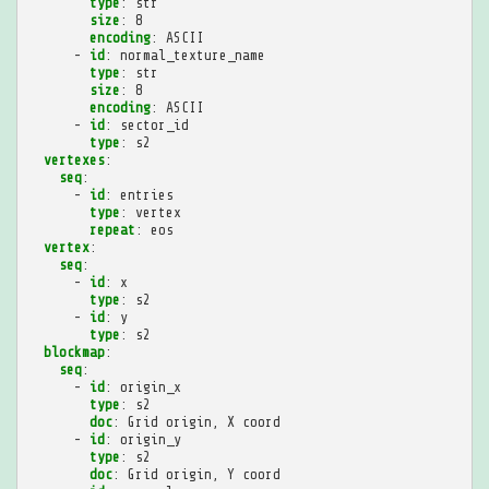
type
:
str
size
:
8
encoding
:
ASCII
-
id
:
normal_texture_name
type
:
str
size
:
8
encoding
:
ASCII
-
id
:
sector_id
type
:
s2
vertexes
:
seq
:
-
id
:
entries
type
:
vertex
repeat
:
eos
vertex
:
seq
:
-
id
:
x
type
:
s2
-
id
:
y
type
:
s2
blockmap
:
seq
:
-
id
:
origin_x
type
:
s2
doc
:
Grid origin, X coord
-
id
:
origin_y
type
:
s2
doc
:
Grid origin, Y coord