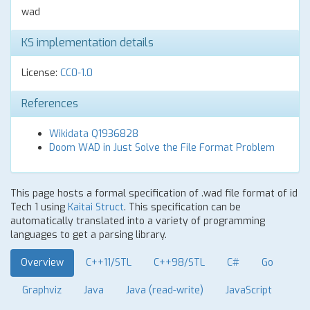
wad
KS implementation details
License:
CC0-1.0
References
Wikidata Q1936828
Doom WAD in Just Solve the File Format Problem
This page hosts a formal specification of .wad file format of id
Tech 1 using
Kaitai Struct
. This specification can be
automatically translated into a variety of programming
languages to get a parsing library.
Overview
C++11/STL
C++98/STL
C#
Go
Graphviz
Java
Java (read-write)
JavaScript