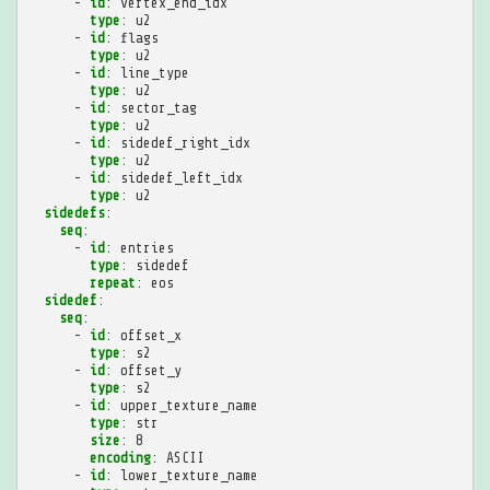
-
id
:
vertex_end_idx
type
:
u2
-
id
:
flags
type
:
u2
-
id
:
line_type
type
:
u2
-
id
:
sector_tag
type
:
u2
-
id
:
sidedef_right_idx
type
:
u2
-
id
:
sidedef_left_idx
type
:
u2
sidedefs
:
seq
:
-
id
:
entries
type
:
sidedef
repeat
:
eos
sidedef
:
seq
:
-
id
:
offset_x
type
:
s2
-
id
:
offset_y
type
:
s2
-
id
:
upper_texture_name
type
:
str
size
:
8
encoding
:
ASCII
-
id
:
lower_texture_name