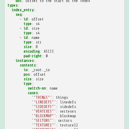
doc
:
Offset to the start of the index
types
:
index_entry
:
seq
:
-
id
:
offset
type
:
s4
-
id
:
size
type
:
s4
-
id
:
name
type
:
str
size
:
8
encoding
:
ASCII
pad-right
:
0
instances
:
contents
:
io
:
_root._io
pos
:
offset
size
:
size
type
:
switch-on
:
name
cases
:
'"THINGS"'
:
things
'"LINEDEFS"'
:
linedefs
'"SIDEDEFS"'
:
sidedefs
'"VERTEXES"'
:
vertexes
'"BLOCKMAP"'
:
blockmap
'"SECTORS"'
:
sectors
'"TEXTURE1"'
:
texture12