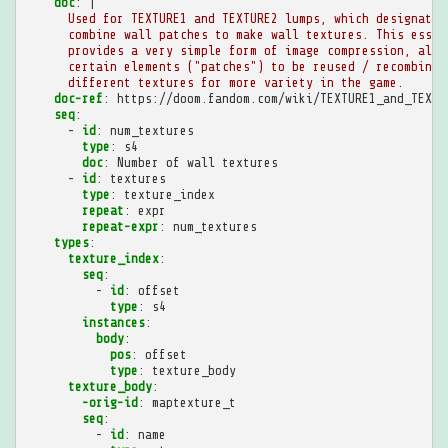
doc
:
|
Used for TEXTURE1 and TEXTURE2 lumps, which designate 
combine wall patches to make wall textures. This essen
provides a very simple form of image compression, allo
certain elements ("patches") to be reused / recombined
different textures for more variety in the game.
doc-ref
:
https://doom.fandom.com/wiki/TEXTURE1_and_TEXTU
seq
:
-
id
:
num_textures
type
:
s4
doc
:
Number of wall textures
-
id
:
textures
type
:
texture_index
repeat
:
expr
repeat-expr
:
num_textures
types
:
texture_index
:
seq
:
-
id
:
offset
type
:
s4
instances
:
body
:
pos
:
offset
type
:
texture_body
texture_body
:
-orig-id
:
maptexture_t
seq
:
-
id
:
name