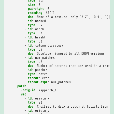
type
:
str
size
:
8
pad-right
:
0
encoding
:
ASCII
doc
:
Name of a texture, only `A-Z`, `0-9`, `[]_-
-
id
:
masked
type
:
u4
-
id
:
width
type
:
u2
-
id
:
height
type
:
u2
-
id
:
column_directory
type
:
u4
doc
:
Obsolete, ignored by all DOOM versions
-
id
:
num_patches
type
:
u2
doc
:
Number of patches that are used in a textur
-
id
:
patches
type
:
patch
repeat
:
expr
repeat-expr
:
num_patches
patch
:
-orig-id
:
mappatch_t
seq
:
-
id
:
origin_x
type
:
s2
doc
:
X offset to draw a patch at (pixels from le
-
id
:
origin_y